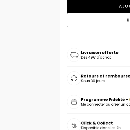
oucles d'oreilles
as chers
sonnalisées
Montres marron
Chevalières argent
AJOU
celets
s chers
Montres rouges
R
deaux
Livraison offerte
Dès 49€ d'achat
Retours et rembourse
Sous 30 jours
Programme Fidélité -
Me connecter ou créer un 
Click & Collect
Disponible dans les 2h