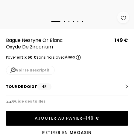
Bague Nesryne Or Blanc
149 €
Oxyde De Zirconium
Payer en
3 x 50 €
sans frais avec
?
Voir le descriptif
TOUR DE DOIGT
48
Guide des tailles
AJOUTER AU PANIER
149 €
RETIRER EN MAGASIN