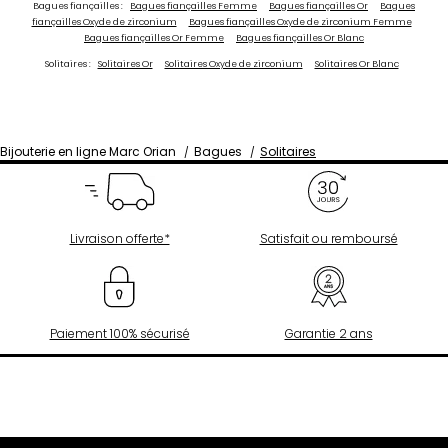
Bagues fiançailles :
Bagues fiançailles Femme
Bagues fiançailles Or
Bagues
fiançailles Oxyde de zirconium
Bagues fiançailles Oxyde de zirconium Femme
Bagues fiançailles Or Femme
Bagues fiançailles Or Blanc
Solitaires :
Solitaires Or
Solitaires Oxyde de zirconium
Solitaires Or Blanc
Bijouterie en ligne Marc Orian
Bagues
Solitaires
Livraison offerte*
Satisfait ou remboursé
Paiement 100% sécurisé
Garantie 2 ans