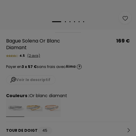
Bague Solena Or Blanc
169 €
Diamant
4.5
(2 avis)
Payer en
3 x 57 €
sans frais avec
?
Voir le descriptif
Couleurs :
or blanc diamant
TOUR DE DOIGT
45