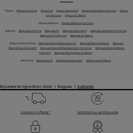
Bijoux :
Bijoux Femme
Bijoux Or
Bijoux Diamant
Bijoux Diamant Femme
Bijoux
Or Femme
Bijoux Or Blanc
Idées cadeaux :
Idées cadeaux Femme
Bagues :
Bagues Femme
Bagues Or
Bagues Diamant
Bagues Diamant Femme
Bagues Or Femme
Bagues Or Blanc
Bagues fiançailles :
Bagues fiançailles Femme
Bagues fiançailles Or
Bagues
fiançailles Diamant
Bagues fiançailles Diamant Femme
Bagues fiançailles Or
Femme
Bagues fiançailles Or Blanc
Solitaires :
Solitaires Or
Solitaires Diamant
Solitaires Or Blanc
Bijouterie en ligne Marc Orian
Bagues
Solitaires
Livraison offerte*
Satisfait ou remboursé