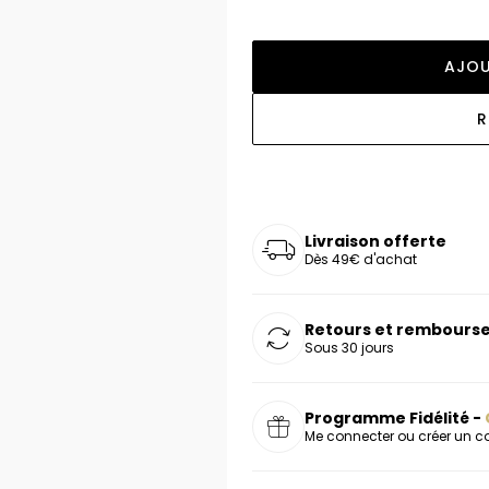
oucles d'oreilles
as chers
sonnalisées
Montres marron
Chevalières argent
celets
s chers
Montres rouges
AJOU
deaux
R
Livraison offerte
Dès 49€ d'achat
Retours et rembourse
Sous 30 jours
Programme Fidélité -
Me connecter ou créer un 