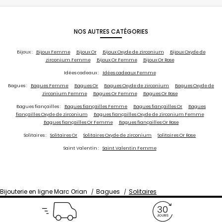
NOS AUTRES CATÉGORIES
Bijoux :
Bijoux Femme
Bijoux Or
Bijoux Oxyde de zirconium
Bijoux Oxyde de
zirconium Femme
Bijoux Or Femme
Bijoux Or Rose
Idées cadeaux :
Idées cadeaux Femme
Bagues :
Bagues Femme
Bagues Or
Bagues Oxyde de zirconium
Bagues Oxyde de
zirconium Femme
Bagues Or Femme
Bagues Or Rose
Bagues fiançailles :
Bagues fiançailles Femme
Bagues fiançailles Or
Bagues
fiançailles Oxyde de zirconium
Bagues fiançailles Oxyde de zirconium Femme
Bagues fiançailles Or Femme
Bagues fiançailles Or Rose
Solitaires :
Solitaires Or
Solitaires Oxyde de zirconium
Solitaires Or Rose
Saint Valentin :
Saint Valentin Femme
Bijouterie en ligne Marc Orian
Bagues
Solitaires