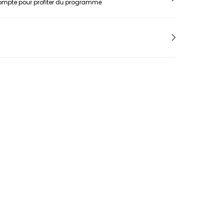
H
compte pour profiter du programme
Herbelin
Hugo
I
Ice-Watch
L
Lacoste
Lip
Lotus
M
Maserati
Michael Kors
Montignac
O
Olivia Burton
Orlam
P