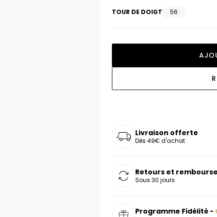
oucles d'oreilles
as chers
sonnalisées
Montres marron
Chevalières argent
TOUR DE DOIGT
56
celets
s chers
Montres rouges
deaux
AJO
R
Livraison offerte
Dès 49€ d'achat
Retours et rembourse
Sous 30 jours
Programme Fidélité -