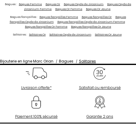
Bagues :
Bagues Femme
Bagues Or
Bagues Oxyde de zirconium
Bagues Oxyde de
zirconium Femme
Bagues Or Femme
Bagues Or Jaune
Bagues fiançailles :
Bagues fiançailles Femme
Bagues fiançailles Or
Bagues
fiançailles Oxyde de zirconium
Bagues fiançailles Oxyde de zirconium Femme
Bagues fiançailles Or Femme
Bagues fiançailles Or Jaune
Solitaires :
Solitaires Or
Solitaires Oxyde de zirconium
Solitaires Or Jaune
Bijouterie en ligne Marc Orian
Bagues
Solitaires
Livraison offerte*
Satisfait ou remboursé
Paiement 100% sécurisé
Garantie 2 ans