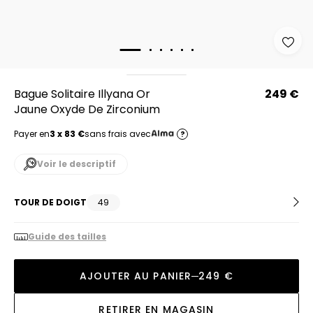
Bague Solitaire Illyana Or
249 €
Jaune Oxyde De Zirconium
Payer en
3 x 83 €
sans frais avec
?
Voir le descriptif
TOUR DE DOIGT
49
Guide des tailles
AJOUTER AU PANIER
249 €
RETIRER EN MAGASIN