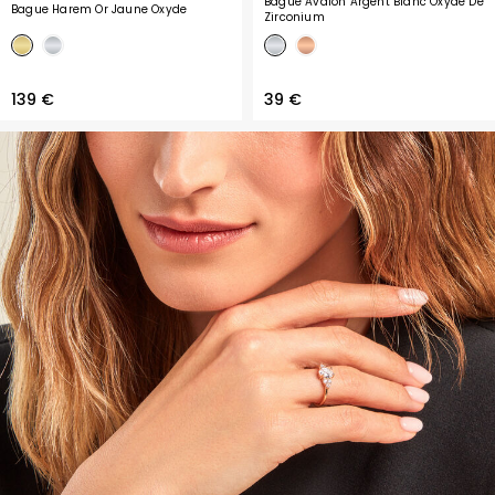
Bague Avalon Argent Blanc Oxyde De
Bague Harem Or Jaune Oxyde
Zirconium
139 €
39 €