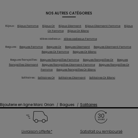
NOS AUTRES CATÉGORIES
Bijoux :
Bijoux Femme
Bijoux Or
Bijoux Diamant
Bijoux Diamant Femme
Bijoux
Or Femme
Bijoux Or Blanc
Idées cadeaux :
Idées cadeaux Femme
Bagues :
Bagues Femme
Bagues Or
Bagues Diamant
Bagues Diamant Femme
Bagues Or Femme
Bagues Or Blanc
Bagues fiançailles :
Bagues fiançailles Femme
Bagues fiançailles Or
Bagues
fiançailles Diamant
Bagues fiançailles Diamant Femme
Bagues fiançailles Or
Femme
Bagues fiançailles Or Blanc
Solitaires :
Solitaires Or
Solitaires Diamant
Solitaires Or Blanc
Bijouterie en ligne Marc Orian
Bagues
Solitaires
Livraison offerte*
Satisfait ou remboursé