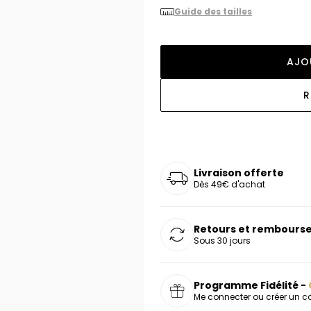
Guide des tailles
oucles d'oreilles
as chers
sonnalisées
Montres marron
Chevalières argent
celets
s chers
Montres rouges
deaux
AJO
R
Livraison offerte
Dès 49€ d'achat
Retours et rembourse
Sous 30 jours
Programme Fidélité -
Me connecter ou créer un 