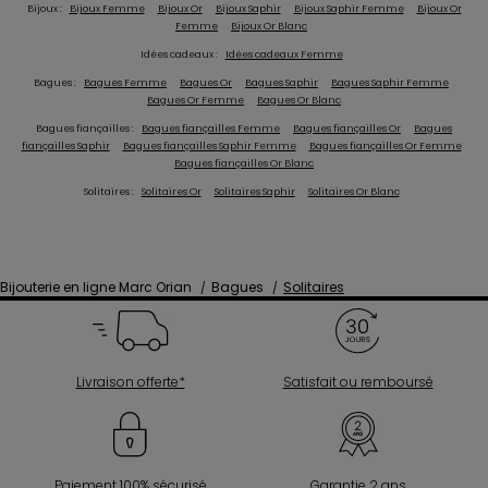
Bijoux :
Bijoux Femme
Bijoux Or
Bijoux Saphir
Bijoux Saphir Femme
Bijoux Or
Femme
Bijoux Or Blanc
Idées cadeaux :
Idées cadeaux Femme
Bagues :
Bagues Femme
Bagues Or
Bagues Saphir
Bagues Saphir Femme
Bagues Or Femme
Bagues Or Blanc
Bagues fiançailles :
Bagues fiançailles Femme
Bagues fiançailles Or
Bagues
fiançailles Saphir
Bagues fiançailles Saphir Femme
Bagues fiançailles Or Femme
Bagues fiançailles Or Blanc
Solitaires :
Solitaires Or
Solitaires Saphir
Solitaires Or Blanc
Bijouterie en ligne Marc Orian
Bagues
Solitaires
Livraison offerte*
Satisfait ou remboursé
Paiement 100% sécurisé
Garantie 2 ans