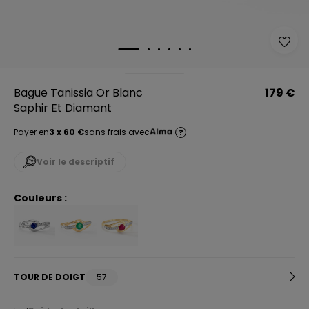
Bague Tanissia Or Blanc
179 €
Saphir Et Diamant
Payer en
3 x 60 €
sans frais avec
?
Voir le descriptif
Couleurs :
TOUR DE DOIGT
57