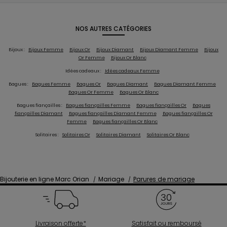
NOS AUTRES CATÉGORIES
Bijoux :
Bijoux Femme
Bijoux Or
Bijoux Diamant
Bijoux Diamant Femme
Bijoux
Or Femme
Bijoux Or Blanc
Idées cadeaux :
Idées cadeaux Femme
Bagues :
Bagues Femme
Bagues Or
Bagues Diamant
Bagues Diamant Femme
Bagues Or Femme
Bagues Or Blanc
Bagues fiançailles :
Bagues fiançailles Femme
Bagues fiançailles Or
Bagues
fiançailles Diamant
Bagues fiançailles Diamant Femme
Bagues fiançailles Or
Femme
Bagues fiançailles Or Blanc
Solitaires :
Solitaires Or
Solitaires Diamant
Solitaires Or Blanc
Bijouterie en ligne Marc Orian
Mariage
Parures de mariage
Livraison offerte*
Satisfait ou remboursé