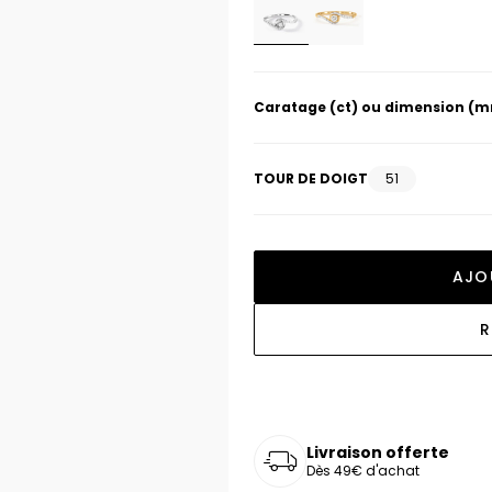
oucles d'oreilles
as chers
sonnalisées
Montres marron
Chevalières argent
celets
s chers
Montres rouges
deaux
Caratage (ct) ou dimension (
TOUR DE DOIGT
51
AJO
R
Livraison offerte
Dès 49€ d'achat