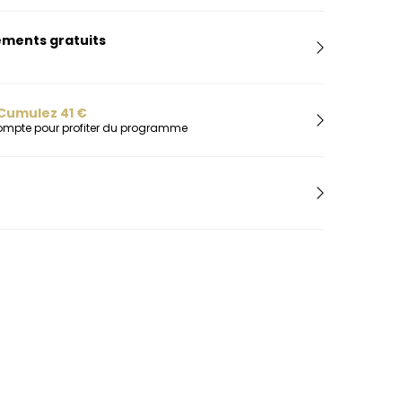
H
Herbelin
ments gratuits
Hugo
I
Ice-Watch
Cumulez
41
€
L
compte pour profiter du programme
Lacoste
Lip
Lotus
M
Maserati
Michael Kors
Montignac
O
Olivia Burton
Orlam
P