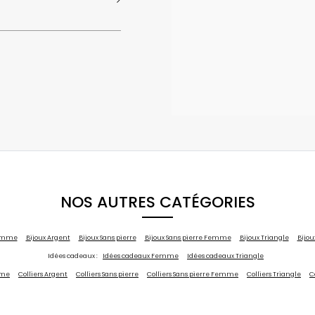
NOS AUTRES CATÉGORIES
Femme
Bijoux Argent
Bijoux Sans pierre
Bijoux Sans pierre Femme
Bijoux Triangle
Bijo
Idées cadeaux :
Idées cadeaux Femme
Idées cadeaux Triangle
mme
Colliers Argent
Colliers Sans pierre
Colliers Sans pierre Femme
Colliers Triangle
C