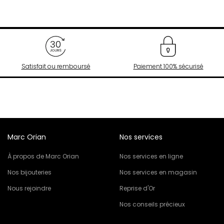
Satisfait ou remboursé
Paiement 100% sécurisé
Marc Orian
Nos services
À propos de Marc Orian
Nos services en ligne
Nos bijouteries
Nos services en magasin
Nous rejoindre
Reprise d'Or
Nos conseils précieux