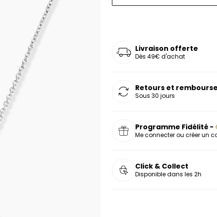
oucles d'oreilles
as chers
sonnalisées
Montres marron
Chevalières argent
celets
s chers
Montres rouges
deaux
Livraison offerte
Dès 49€ d'achat
Retours et rembourse
Sous 30 jours
Programme Fidélité -
Me connecter ou créer un 
Click & Collect
Disponible dans les 2h