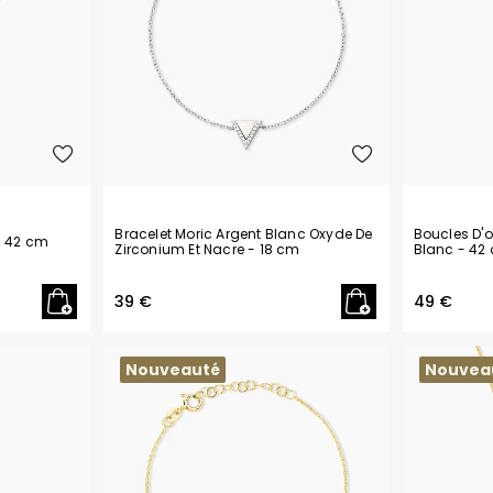
Bracelet Moric Argent Blanc Oxyde De
Boucles D'o
- 42 cm
Zirconium Et Nacre
- 18 cm
Blanc
- 42
39 €
49 €
Nouveauté
Nouvea