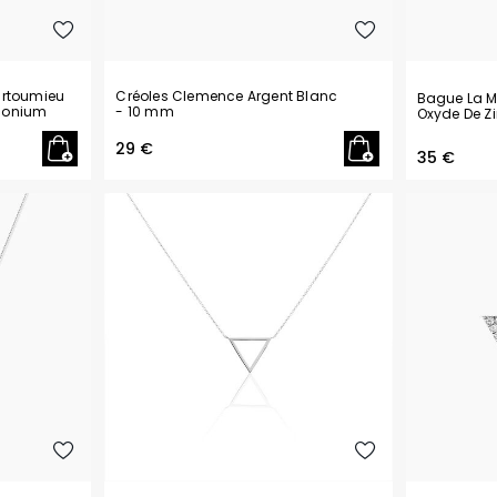
Bartoumieu
Créoles Clemence Argent Blanc
Bague La M
rconium
- 10 mm
Oxyde De Z
29 €
35 €