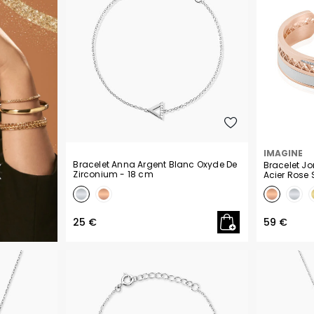
IMAGINE
Bracelet Anna Argent Blanc Oxyde De
Bracelet J
Zirconium
- 18 cm
Acier Rose 
25 €
59 €