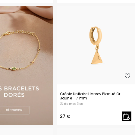
H
Herbelin
Hugo
I
Ice-Watch
L
Lacoste
Lip
Lotus
M
Maserati
Michael Kors
Créole Unitaire Harvey Plaqué Or
Jaune
- 7 mm
Montignac
de modèles
O
Olivia Burton
27 €
Orlam
P