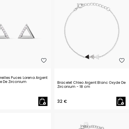
Philipp Plein
Pierre Lannier
R
Rosefield
S
Seiko
T
Tekday
Tommy Hilfiger
U
reilles Puces Lorena Argent
U.S. Polo
e De Zirconium
Bracelet Chleo Argent Blanc Oxyde De
Zirconium
- 18 cm
Upp Kidz
Z
32 €
Zadig et Voltaire