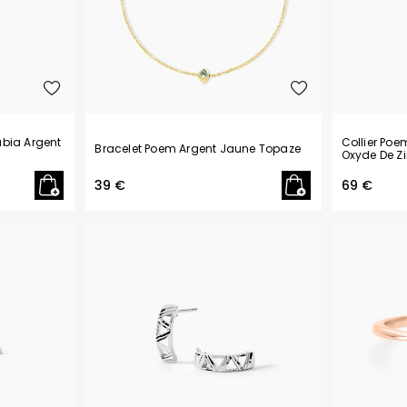
abia Argent
Collier Po
Bracelet Poem Argent Jaune Topaze
Oxyde De Z
39 €
69 €