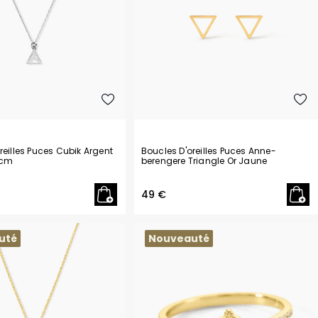
reilles Puces Cubik Argent
Boucles D'oreilles Puces Anne-
 cm
berengere Triangle Or Jaune
49 €
uté
Nouveauté