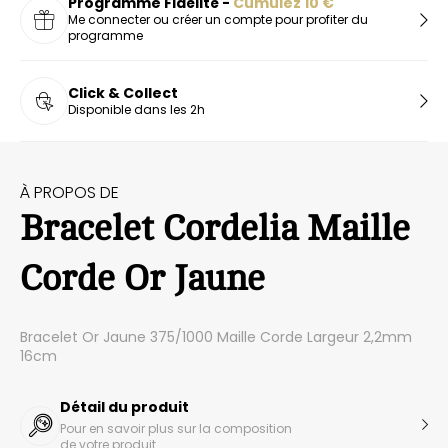
Programme Fidélité -
Cumulez
10
€
Me connecter ou créer un compte pour profiter du
programme
Click & Collect
Disponible dans les 2h
À PROPOS DE
Bracelet Cordelia Maille
Corde Or Jaune
Bracelet Or Jaune 375/1000 Maille Corde Largeur 2,2mm
16cm
Détail du produit
Pour en savoir plus sur la composition
de votre produit