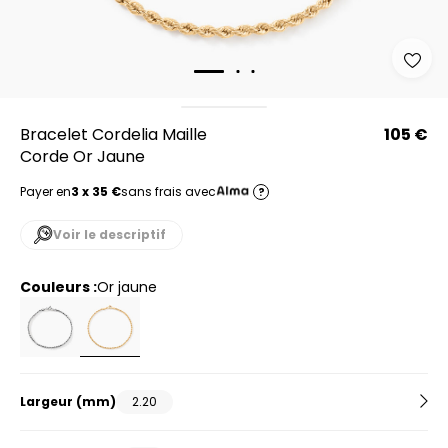
Bracelet Cordelia Maille
105 €
Corde Or Jaune
Payer en
3 x 35 €
sans frais avec
?
Voir le descriptif
Couleurs :
or jaune
Largeur
(mm)
2.20