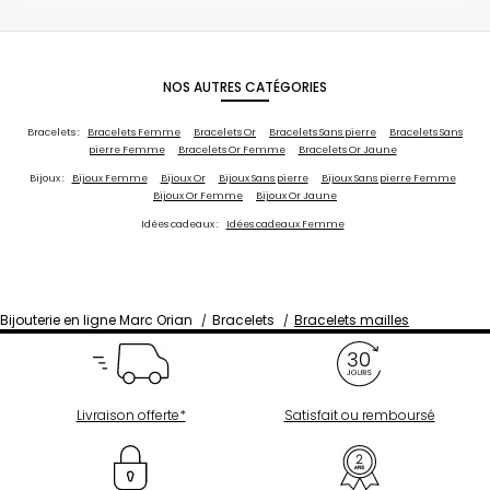
NOS AUTRES CATÉGORIES
Bracelets :
Bracelets Femme
Bracelets Or
Bracelets Sans pierre
Bracelets Sans
pierre Femme
Bracelets Or Femme
Bracelets Or Jaune
Bijoux :
Bijoux Femme
Bijoux Or
Bijoux Sans pierre
Bijoux Sans pierre Femme
Bijoux Or Femme
Bijoux Or Jaune
Idées cadeaux :
Idées cadeaux Femme
Bijouterie en ligne Marc Orian
Bracelets
Bracelets mailles
Livraison offerte*
Satisfait ou remboursé