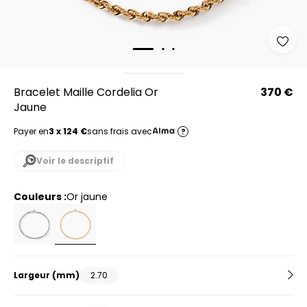
Bracelet Maille Cordelia Or
370 €
Jaune
Payer en
3 x 124 €
sans frais avec
?
Voir le descriptif
Couleurs :
or jaune
Largeur
(mm)
2.70