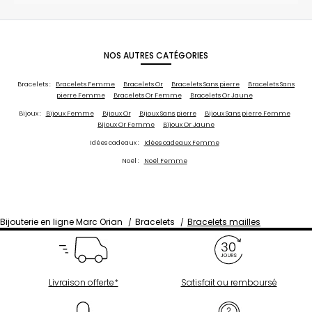
NOS AUTRES CATÉGORIES
Bracelets :
Bracelets Femme
Bracelets Or
Bracelets Sans pierre
Bracelets Sans
pierre Femme
Bracelets Or Femme
Bracelets Or Jaune
Bijoux :
Bijoux Femme
Bijoux Or
Bijoux Sans pierre
Bijoux Sans pierre Femme
Bijoux Or Femme
Bijoux Or Jaune
Idées cadeaux :
Idées cadeaux Femme
Noël :
Noël Femme
Bijouterie en ligne Marc Orian
Bracelets
Bracelets mailles
Livraison offerte*
Satisfait ou remboursé