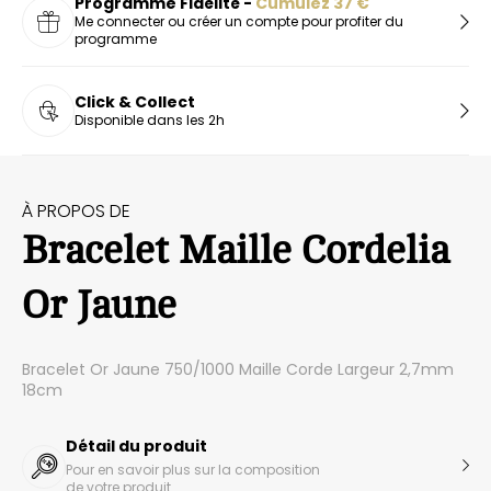
Programme Fidélité -
Cumulez
37
€
Me connecter ou créer un compte pour profiter du
programme
Click & Collect
Disponible dans les 2h
À PROPOS DE
Bracelet Maille Cordelia
Or Jaune
Bracelet Or Jaune 750/1000 Maille Corde Largeur 2,7mm
18cm
Détail du produit
Pour en savoir plus sur la composition
de votre produit