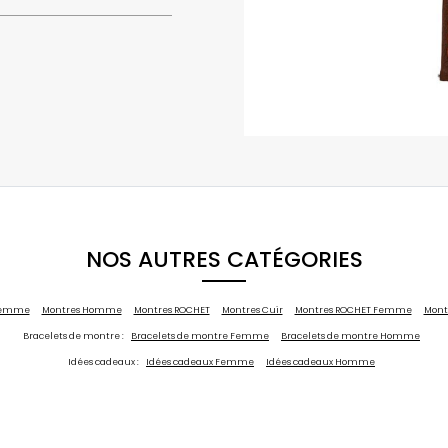
NOS AUTRES CATÉGORIES
Femme
Montres Homme
Montres ROCHET
Montres Cuir
Montres ROCHET Femme
Mont
Bracelets de montre :
Bracelets de montre Femme
Bracelets de montre Homme
Idées cadeaux :
Idées cadeaux Femme
Idées cadeaux Homme