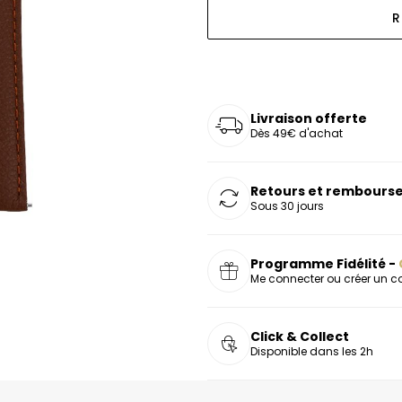
oucles d'oreilles
as chers
sonnalisées
Montres marron
Chevalières argent
R
celets
s chers
Montres rouges
deaux
Livraison offerte
Dès 49€ d'achat
Retours et rembourse
Sous 30 jours
Programme Fidélité -
Me connecter ou créer un 
Click & Collect
Disponible dans les 2h