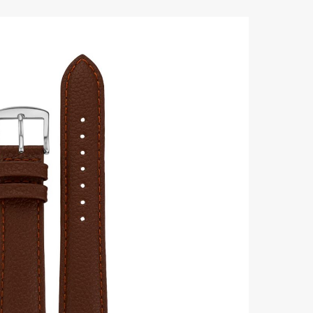
H
Herbelin
Hugo
I
Ice-Watch
L
Lacoste
Lip
Lotus
M
Maserati
Michael Kors
Montignac
O
Olivia Burton
Orlam
P