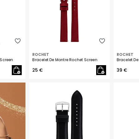
Olivia Burton
Philipp Plein
Pierre Lannier
Rosefield
ROCHET
ROCHET
 Screen
Bracelet De Montre Rochet Screen
Bracelet De
Seiko
25 €
39 €
Tekday
Tommy Hilfiger
Zadig et Voltaire
Daniel Wellington
Withings