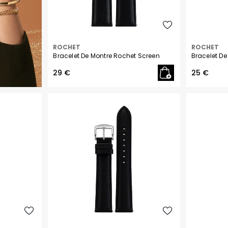
Citizen
U.S. Polo
ROCHET
ROCHET
Bracelet De Montre Rochet Screen
Bracelet De
Coach
29 €
25 €
FESTINA SWISS MADE
ROCHET