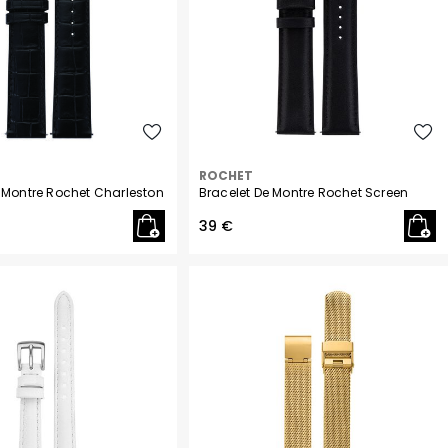
Philipp Plein
Pierre Lannier
R
Rosefield
S
Seiko
T
ROCHET
 Montre Rochet Charleston
Bracelet De Montre Rochet Screen
Tekday
39 €
Tommy Hilfiger
U
U.S. Polo
Upp Kidz
Z
Zadig et Voltaire