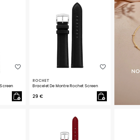
Fossil
Garmin
G-Shock
Guess
Ice-Watch
Lacoste
ROCHET
Lip
 Screen
Bracelet De Montre Rochet Screen
29 €
Liu Jo
Lotus
Michael Kors
Michel Herbelin