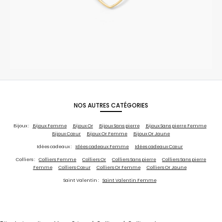
NOS AUTRES CATÉGORIES
Bijoux :
Bijoux Femme
Bijoux Or
Bijoux Sans pierre
Bijoux Sans pierre Femme
Bijoux Cœur
Bijoux Or Femme
Bijoux Or Jaune
Idées cadeaux :
Idées cadeaux Femme
Idées cadeaux Cœur
Colliers :
Colliers Femme
Colliers Or
Colliers Sans pierre
Colliers Sans pierre
Femme
Colliers Cœur
Colliers Or Femme
Colliers Or Jaune
Saint Valentin :
Saint Valentin Femme