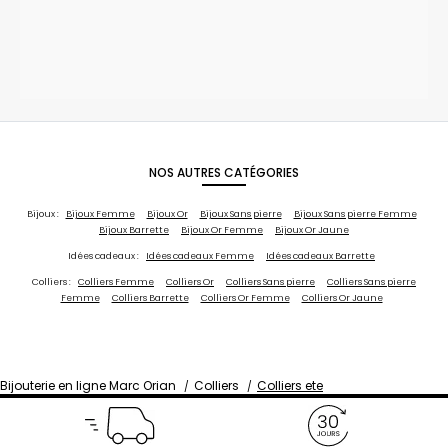
NOS AUTRES CATÉGORIES
Bijoux :
Bijoux Femme
Bijoux Or
Bijoux Sans pierre
Bijoux Sans pierre Femme
Bijoux Barrette
Bijoux Or Femme
Bijoux Or Jaune
Idées cadeaux :
Idées cadeaux Femme
Idées cadeaux Barrette
Colliers :
Colliers Femme
Colliers Or
Colliers Sans pierre
Colliers Sans pierre
Femme
Colliers Barrette
Colliers Or Femme
Colliers Or Jaune
Bijouterie en ligne Marc Orian
Colliers
Colliers ete