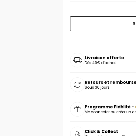
oucles d'oreilles
as chers
sonnalisées
Montres marron
Chevalières argent
celets
s chers
Montres rouges
R
deaux
Livraison offerte
Dès 49€ d'achat
Retours et rembourse
Sous 30 jours
Programme Fidélité -
Me connecter ou créer un 
Click & Collect