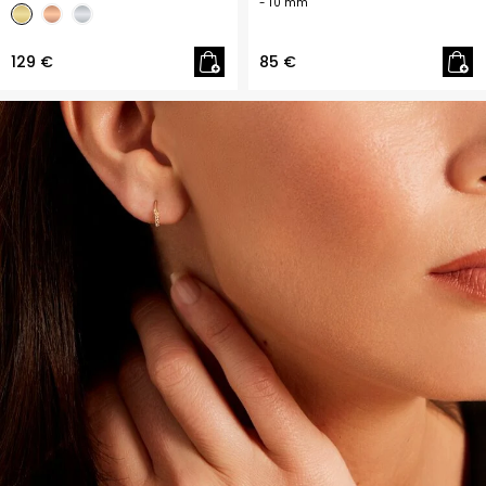
- 10 mm
129 €
85 €