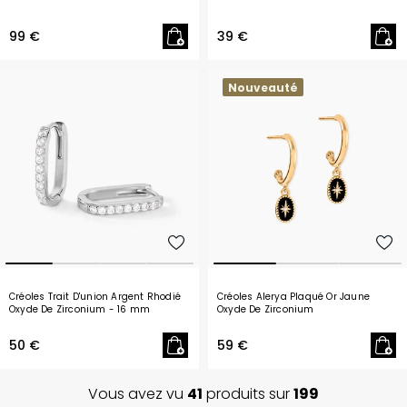
99 €
39 €
Nouveauté
Créoles Trait D'union Argent Rhodié
Créoles Alerya Plaqué Or Jaune
Oxyde De Zirconium
- 16 mm
Oxyde De Zirconium
50 €
59 €
Vous avez vu
41
produits sur
199