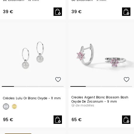
39 €
39 €
Creoles Argent Blanc Blossom Bash
Créoles Lulu Or Blanc Oxyde
- 11 mm
Oxyde De Zirconium
- 9 mm
de modèles
95 €
65 €