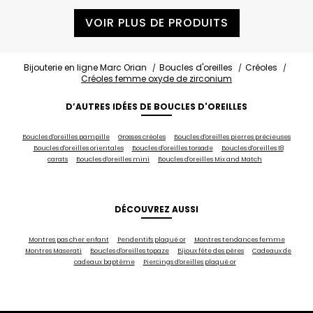
VOIR PLUS DE PRODUITS
Bijouterie en ligne Marc Orian
Boucles d'oreilles
Créoles
Créoles femme oxyde de zirconium
D’AUTRES IDÉES DE BOUCLES D'OREILLES
Boucles d'oreilles pampille
Grosses créoles
Boucles d'oreilles pierres précieuses
Boucles d'oreilles orientales
Boucles d'oreilles torsade
Boucles d'oreilles 18
carats
Boucles d'oreilles mini
Boucles d'oreilles Mix and Match
DÉCOUVREZ AUSSI
Montres pas cher enfant
Pendentifs plaqué or
Montres tendances femme
Montres Maserati
Boucles d'oreilles topaze
Bijoux fête des pères
Cadeaux de
cadeaux baptême
Piercings d'oreilles plaqué or