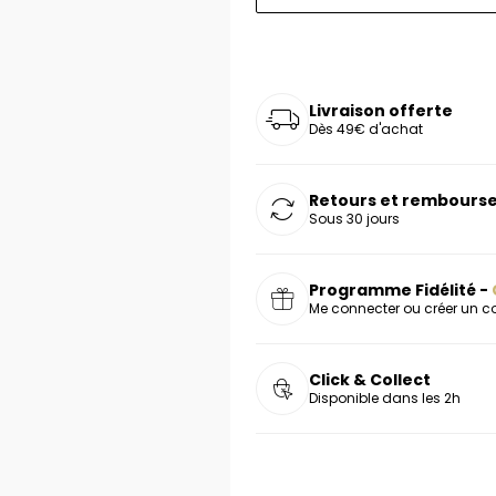
oucles d'oreilles
as chers
sonnalisées
Montres marron
Chevalières argent
celets
s chers
Montres rouges
deaux
Livraison offerte
Dès 49€ d'achat
Retours et rembourse
Sous 30 jours
Programme Fidélité -
Me connecter ou créer un 
Click & Collect
Disponible dans les 2h