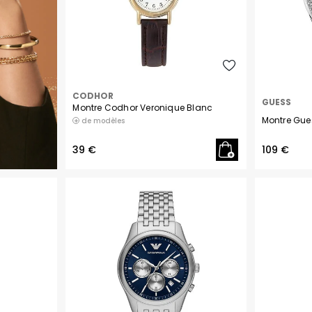
Rosefield
Seiko
Skagen
CODHOR
GUESS
Tekday
Montre Codhor Veronique Blanc
Montre Gue
de modèles
Tommy Hilfiger
39 €
109 €
Upp Kidz
Zadig et Voltaire
Daniel Wellington
Withings
Citizen