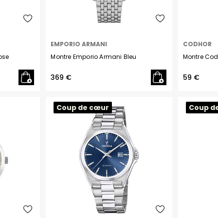
U.S. Polo
Coach
EMPORIO ARMANI
CODHOR
Orlam
ose
Montre Emporio Armani Bleu
Montre Codh
CASIO G-SHOCK PREMIUM
369 €
59 €
FESTINA SWISS MADE
Coup de cœur
Coup d