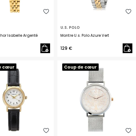
U.S. POLO
or Isabelle Argenté
Montre U.s. Polo Azure Vert
129 €
e cœur
Coup de cœur