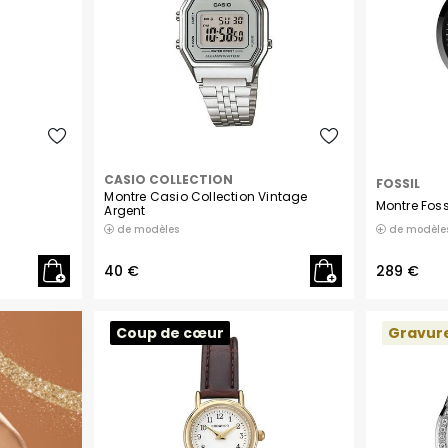
Lip
Liu Jo
Lotus
Maserati
CASIO COLLECTION
FOSSIL
Montre Casio Collection Vintage
Michael Kors
Montre Fos
Argent
de modèle
de modèles
Michel Herbelin
40 €
289 €
Montignac
Coup de cœur
Gravur
Olivia Burton
Philipp Plein
Pierre Lannier