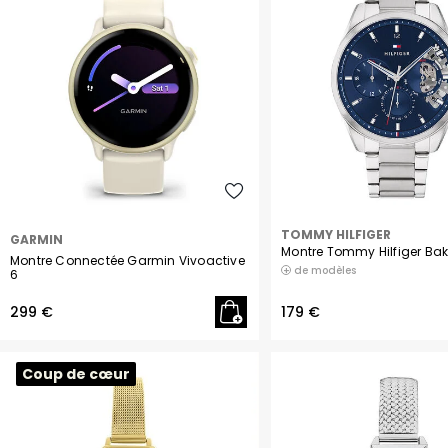
Beige
Kaki
Violet
Rouge
Camel
Jaune
TOMMY HILFIGER
GARMIN
Montre Tommy Hilfiger Bak
Montre Connectée Garmin Vivoactive
Leopard
de modèles
6
Or rose
299 €
179 €
Coup de cœur