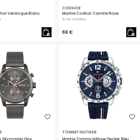
CODHOR
hor Veronique Blanc
Montre Codhor Camille Rose
s
de modèles
69 €
S
TOMMY HILFIGER
s Skymaster Gris
Montre Tommy Hilfiger Decker Bleu