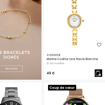
H
Herbelin
Hugo
I
Ice-Watch
L
Lacoste
Lip
Lotus
CODHOR
M
Montre Codhor Lina Nacre Blanche
Maserati
de modèles
Michael Kors
49 €
Montignac
O
Coup de cœur
Olivia Burton
Orlam
P