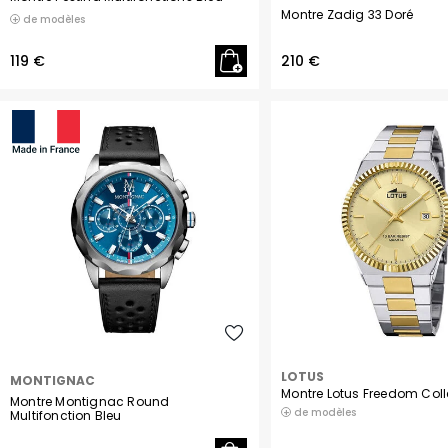
Montre Zadig 33 Doré
de modèles
119 €
210 €
LOTUS
MONTIGNAC
Montre Lotus Freedom Coll
Montre Montignac Round
de modèles
Multifonction Bleu