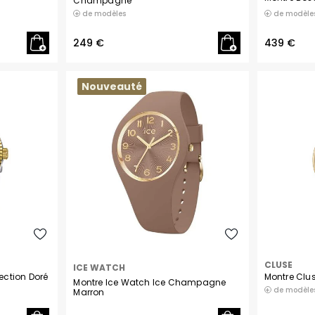
Champagne
de modèle
de modèles
249 €
439 €
Nouveauté
CLUSE
ICE WATCH
ection Doré
Montre Clus
Montre Ice Watch Ice Champagne
de modèle
Marron