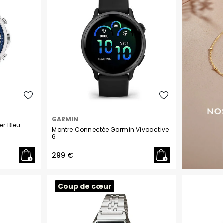
Diesel
Emporio Armani
Festina
Fossil
Garmin
GARMIN
G-Shock
er Bleu
Montre Connectée Garmin Vivoactive
6
Guess
299 €
Hugo
Coup de cœur
Ice-Watch
Lacoste