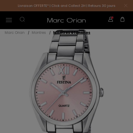
Livraison OFFERTE* | Click and Collect 2H | Retours 30 jours
Marc Orian
Montres
Montres étanches