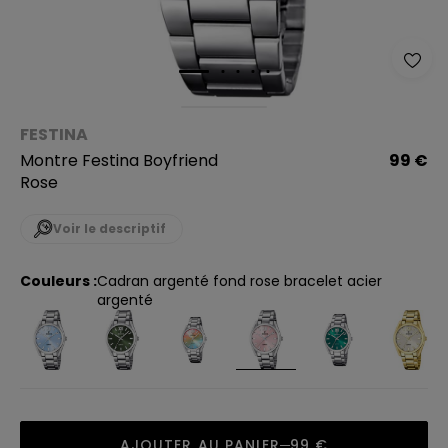
FESTINA
Montre Festina Boyfriend
99 €
Rose
Voir le descriptif
Couleurs :
cadran argenté fond rose bracelet acier
argenté
AJOUTER AU PANIER
99 €