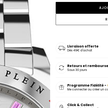
oucles d'oreilles
as chers
sonnalisées
Montres marron
Chevalières argent
AJO
celets
s chers
Montres rouges
R
deaux
Livraison offerte
Dès 49€ d'achat
Retours et rembourse
Sous 30 jours
Programme Fidélité -
Me connecter ou créer un 
Click & Collect