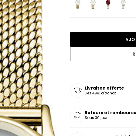
oucles d'oreilles
as chers
sonnalisées
Montres marron
Chevalières argent
celets
s chers
Montres rouges
deaux
AJO
R
Livraison offerte
Dès 49€ d'achat
Retours et rembourse
Sous 30 jours