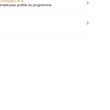
H
Cumulez
10
€
compte pour profiter du programme
Herbelin
Hugo
I
Ice-Watch
L
Lacoste
Lip
Lotus
M
Maserati
Michael Kors
Montignac
O
Olivia Burton
Orlam
P