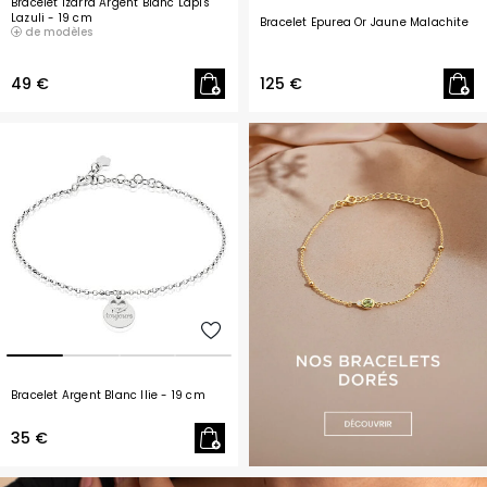
Bracelet Izarra Argent Blanc Lapis
Lazuli
- 19 cm
Bracelet Epurea Or Jaune Malachite
de modèles
49 €
125 €
Bracelet Argent Blanc Ilie
- 19 cm
35 €