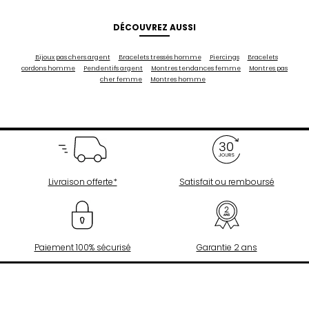
DÉCOUVREZ AUSSI
Bijoux pas chers argent
Bracelets tressés homme
Piercings
Bracelets
cordons homme
Pendentifs argent
Montres tendances femme
Montres pas
cher femme
Montres homme
Livraison offerte*
Satisfait ou remboursé
Paiement 100% sécurisé
Garantie 2 ans