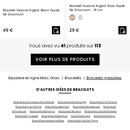
Bracelet Auxana Argent Rose Oxyde
De Zirconium
- 18 cm
Bracelet Cesarie Argent Blanc Oxyde
De Zirconium
49 €
29 €
Vous avez vu
41
produits sur
113
VOIR PLUS DE PRODUITS
Bijouterie en ligne Marc Orian
Bracelets
Bracelets medailles
D’AUTRES IDÉES DE BRACELETS
Bracelets Anneaux Entrelaces
Bracelets Multirangs
Bracelets Chretiens
Bracelets Je t'Aime
Bracelets Maman
Bracelets Breloques
Bracelets
Ethniques
Bracelets Boheme
Bracelets Riviere
Bracelets Lithothérapie
Bracelets Tressés
Bracelets Elastique
Bracelets Love
Bracelets Pierre
Bracelets personnalisés
Bracelets Oeil de Tigre