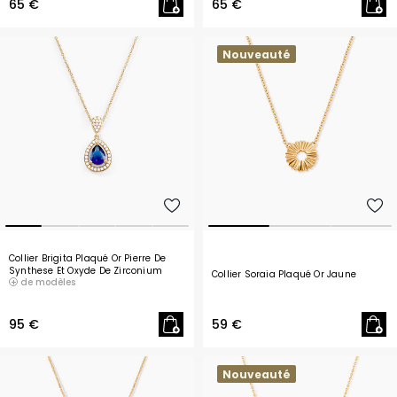
65 €
65 €
Nouveauté
Collier Brigita Plaqué Or Pierre De
Synthese Et Oxyde De Zirconium
Collier Soraia Plaqué Or Jaune
de modèles
- 44 cm
95 €
59 €
Nouveauté