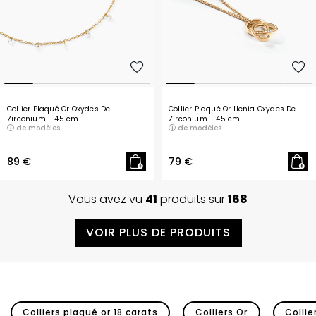
Collier Plaqué Or Oxydes De
Collier Plaqué Or Henia Oxydes De
Zirconium
- 45 cm
Zirconium
- 45 cm
de modèles
de modèles
89 €
79 €
Vous avez vu
41
produits sur
168
VOIR PLUS DE PRODUITS
Colliers plaqué or 18 carats
Colliers Or
Collie