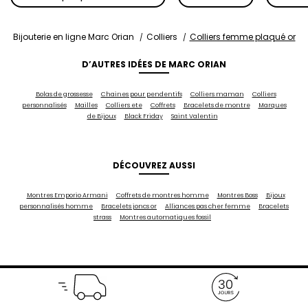
Bijouterie en ligne Marc Orian
Colliers
Colliers femme plaqué or
D’AUTRES IDÉES DE MARC ORIAN
Bolas de grossesse
Chaines pour pendentifs
Colliers maman
Colliers
personnalisés
Mailles
Colliers ete
Coffrets
Bracelets de montre
Marques
de Bijoux
Black Friday
Saint Valentin
DÉCOUVREZ AUSSI
Montres Emporio Armani
Coffrets de montres homme
Montres Boss
Bijoux
personnalisés homme
Bracelets joncs or
Alliances pas cher femme
Bracelets
strass
Montres automatiques fossil