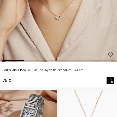
Collier Alais Plaqué Or Jaune Oxyde De Zirconium
- 44 cm
75 €