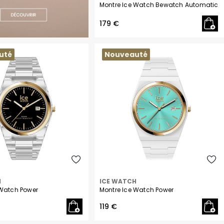
Montre Ice Watch Bewatch Automatic
Philipp Plein
179 €
Pierre Lannier
R
Rosefield
uté
Nouveauté
S
Seiko
T
Tekday
Tommy Hilfiger
U
U.S. Polo
Upp Kidz
Z
Zadig et Voltaire
H
ICE WATCH
 Watch Power
Montre Ice Watch Power
119 €