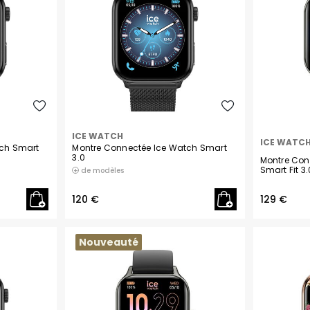
FESTINA SWISS MADE
ROCHET
ICE WATCH
ICE WATC
tch Smart
Montre Connectée Ice Watch Smart
3.0
Montre Con
Smart Fit 3.
de modèles
120 €
129 €
Nouveauté