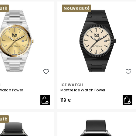
uté
Nouveauté
H
ICE WATCH
 Watch Power
Montre Ice Watch Power
119 €
uté