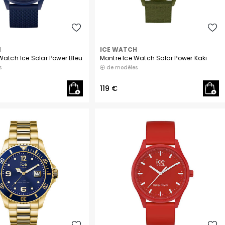
H
ICE WATCH
Watch Ice Solar Power Bleu
Montre Ice Watch Solar Power Kaki
s
de modèles
119 €