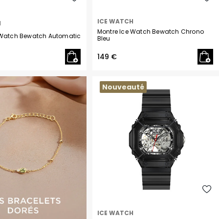
H
Herbelin
ICE WATCH
H
Hugo
Montre Ice Watch Bewatch Chrono
 Watch Bewatch Automatic
Bleu
I
Ice-Watch
149 €
L
Lacoste
Nouveauté
Lip
Lotus
M
Maserati
Michael Kors
Montignac
O
Olivia Burton
Orlam
ICE WATCH
P