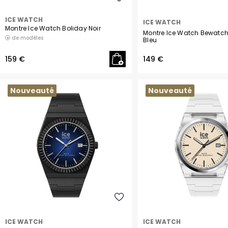
Rouge
ICE WATCH
ICE WATCH
Montre Ice Watch Boliday Noir
Montre Ice Watch Bewatc
de modèles
Vert
Bleu
159 €
149 €
Nouveauté
Nouveauté
ICE WATCH
ICE WATCH