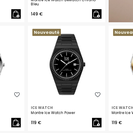
Hugo
Bleu
149 €
Ice-Watch
Lacoste
Nouveauté
Nouvea
Lip
Liu Jo
Lotus
Maserati
Michael Kors
ICE WATCH
ICE WATC
Michel Herbelin
Montre Ice Watch Power
Montre Ice
Montignac
119 €
119 €