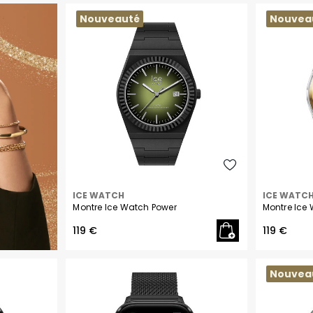
Philipp Plein
Nouveauté
Nouvea
Pierre Lannier
Seiko
Skagen
Tekday
Tommy Hilfiger
Daniel Wellington
ICE WATCH
ICE WATC
Montre Ice Watch Power
Montre Ice
Citizen
119 €
119 €
U.S. Polo
Nouvea
Orlam
CASIO G-SHOCK PREMIUM