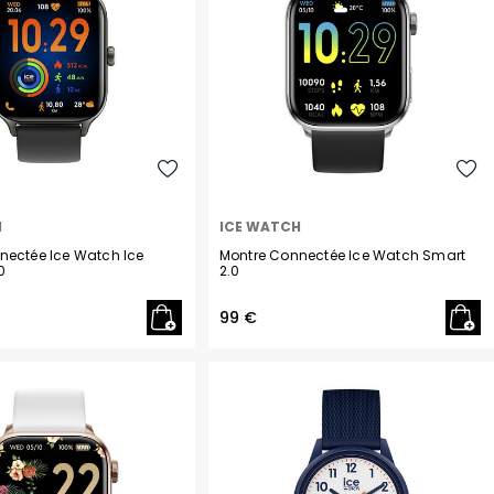
H
ICE WATCH
nectée Ice Watch Ice
Montre Connectée Ice Watch Smart
0
2.0
99 €