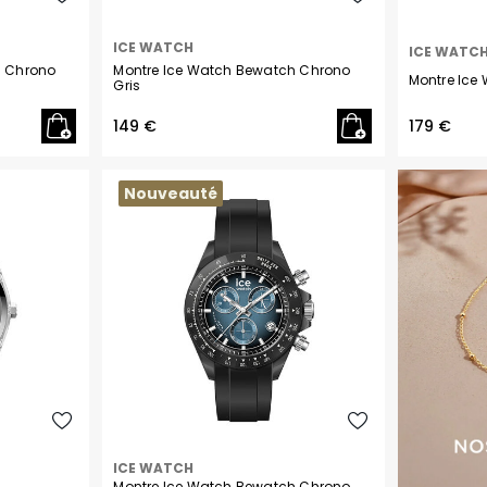
Cerruti
ICE WATCH
ICE WATC
Cluse
h Chrono
Montre Ice Watch Bewatch Chrono
Montre Ice
Gris
Le Coq Sportif
149 €
179 €
Diesel
Nouveauté
Emporio Armani
Festina
Fossil
Garmin
G-Shock
Guess
ICE WATCH
Montre Ice Watch Bewatch Chrono