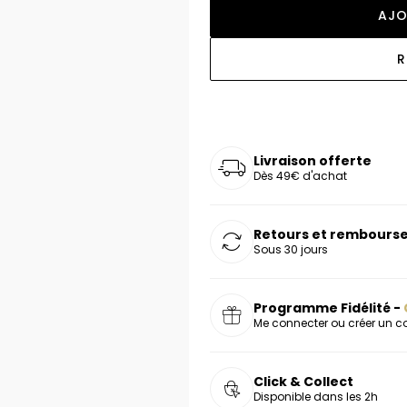
AJO
oucles d'oreilles
as chers
sonnalisées
Montres marron
Chevalières argent
celets
s chers
Montres rouges
R
deaux
Livraison offerte
Dès 49€ d'achat
Retours et rembourse
Sous 30 jours
Programme Fidélité -
Me connecter ou créer un 
Click & Collect
Disponible dans les 2h