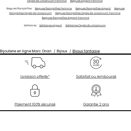
Oxyde de zirconium Femme
Bagues Argent Femme
Bagues fiançailles :
Bagues fiançailles Femme
Bagues fiançailles Argent
Bagues
fiançailles Oxyde de zirconium
Bagues fiançailles Oxyde de zirconium Femme
Bagues fiançailles Argent Femme
Solitaires :
Solitaires Argent
Solitaires Oxyde de zirconium
Bijouterie en ligne Marc Orian
Bijoux
Bijoux fantaisie
Livraison offerte*
Satisfait ou remboursé
Paiement 100% sécurisé
Garantie 2 ans