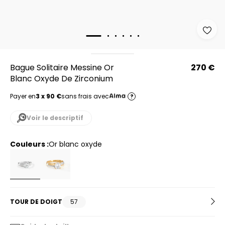
Bague Solitaire Messine Or
270 €
Blanc Oxyde De Zirconium
Payer en
3 x 90 €
sans frais avec
?
Voir le descriptif
Couleurs :
or blanc oxyde
TOUR DE DOIGT
57