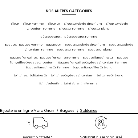
NOS AUTRES CATÉGORIES
Bijoux :
Bijoux Femme
Bijoux Or
Bijoux Oxyde de zirconium
Bijoux Oxyde de
zirconium Femme
Bijoux Or Femme
Bijoux Or Blanc
Idées cadeaux :
Idées cadeaux Femme
Bagues :
Bagues Femme
Bagues Or
Bagues Oxyde de zirconium
Bagues Oxyde de
zirconium Femme
Bagues Or Femme
Bagues Or Blanc
Bagues fiançailles :
Bagues fiançailles Femme
Bagues fiançailles Or
Bagues
fiançailles Oxyde de zirconium
Bagues fiançailles Oxyde de zirconium Femme
Bagues fiançailles Or Femme
Bagues fiançailles Or Blanc
Solitaires :
Solitaires Or
Solitaires Oxyde de zirconium
Solitaires Or Blanc
Saint Valentin :
Saint Valentin Femme
Bijouterie en ligne Marc Orian
Bagues
Solitaires
Livraison offerte*
Satisfait ou remboursé