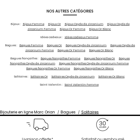
NOS AUTRES CATÉGORIES
Bijoux :
Bijoux Femme
Bijoux Or
Bijoux Oxyde de zirconium
Bijoux Oxyde de
zirconium Femme
Bijoux Or Femme
Bijoux Or Blanc
Idées cadeaux :
Idées cadeaux Femme
Bagues :
Bagues Femme
Bagues Or
Bagues Oxyde de zirconium
Bagues Oxyde de
zirconium Femme
Bagues Or Femme
Bagues Or Blanc
Bagues fiançailles :
Bagues fiançailles Femme
Bagues fiançailles Or
Bagues
fiançailles Oxyde de zirconium
Bagues fiançailles Oxyde de zirconium Femme
Bagues fiançailles Or Femme
Bagues fiançailles Or Blanc
Solitaires :
Solitaires Or
Solitaires Oxyde de zirconium
Solitaires Or Blanc
Saint Valentin :
Saint Valentin Femme
Bijouterie en ligne Marc Orian
Bagues
Solitaires
Livraison offerte*
Satisfait ou remboursé