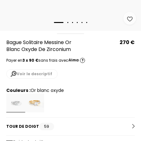
Bague Solitaire Messine Or
270 €
Blanc Oxyde De Zirconium
Payer en
3 x 90 €
sans frais avec
?
Voir le descriptif
Couleurs :
or blanc oxyde
TOUR DE DOIGT
59