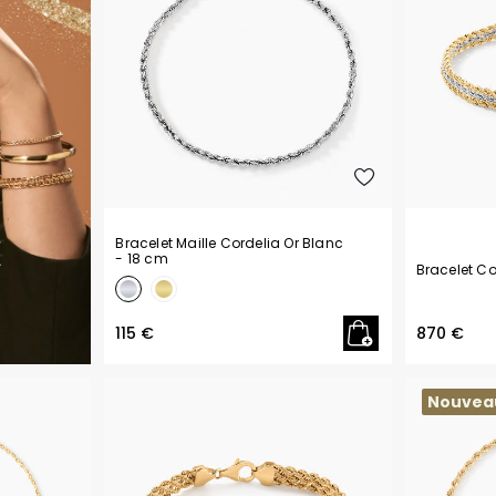
Bracelet Maille Cordelia Or Blanc
- 18 cm
Bracelet Co
115 €
870 €
Nouvea