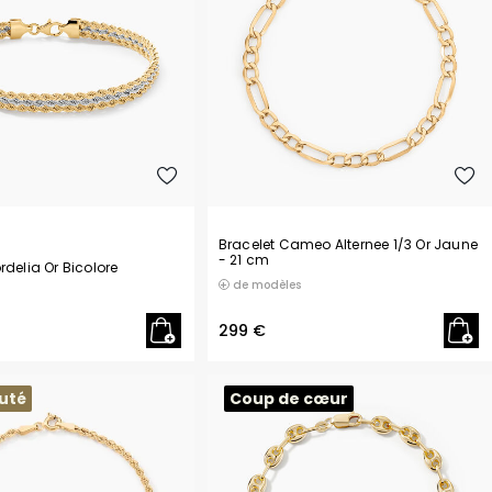
Bracelet Cameo Alternee 1/3 Or Jaune
- 21 cm
rdelia Or Bicolore
de modèles
299 €
uté
Coup de cœur