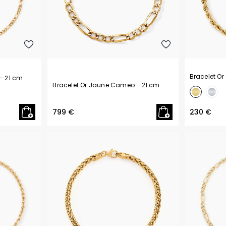
Bracelet O
- 21 cm
Bracelet Or Jaune Cameo
- 21 cm
799 €
230 €