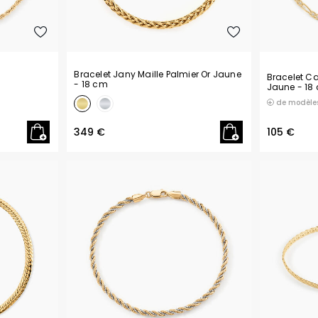
Bracelet Jany Maille Palmier Or Jaune
Bracelet Ca
- 18 cm
Jaune
- 18
de modèle
349 €
105 €