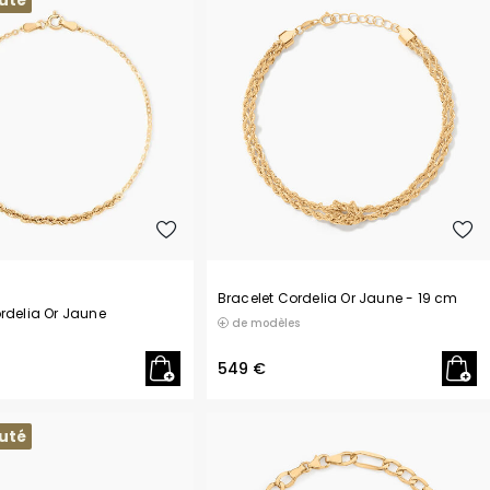
uté
Philipp Plein
Pierre Lannier
R
Rosefield
S
Seiko
T
Tekday
Tommy Hilfiger
U
Bracelet Cordelia Or Jaune
- 19 cm
U.S. Polo
rdelia Or Jaune
de modèles
Upp Kidz
Z
549 €
Zadig et Voltaire
uté